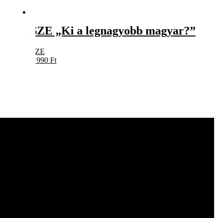
SZE „Ki a legnagyobb magyar?”
SZE
5 990
Ft