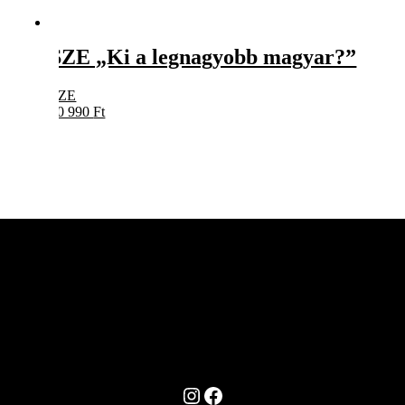
SZE „Ki a legnagyobb magyar?”
SZE
10 990
Ft
Instagram
Facebook