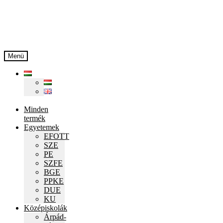
Ugrás
Kilépés
a
a
navigációhoz
tartalomba
Menü
Minden
termék
Egyetemek
EFOTT
SZE
PE
SZFE
BGE
PPKE
DUE
KU
Középiskolák
Árpád-