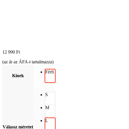
12 990
Ft
(az ár az ÁFA-t tartalmazza)
Férfi
Kinek
S
M
L
Válassz méretet