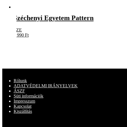
Széchenyi Egyetem Pattern
SZE
5 990
Ft
Rólunk
ADATVÉDELMI IRÁNYELVEK
ÁSZF
Süti információk
Impresszum
Kapcsolat
Kiszállítás