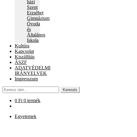
házi
Szent
Erzsébet
Gimnázium
Óvoda
és
Általános
Iskola
Kultúra
Kapcsolat
Kiszállítás
ÁSZF
ADATVÉDELMI
IRÁNYELVEK
Impresszum
Keresés
Keresés
a
következőre:
0
Ft
0 termék
Egyetemek