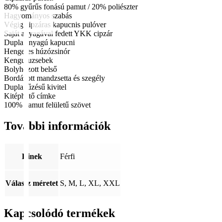
80% gyűrűs fonású pamut / 20% poliészter
Hagyományos szabás
Végig cipzáras kapucnis pulóver
Saját anyagával fedett YKK cipzár
Dupla anyagú kapucni
Hengeres húzózsinór
Kenguruzsebek
Bolyhozott belső
Bordázott mandzsetta és szegély
Dupla tűzésű kivitel
Kitéphető címke
100% pamut felületű szövet
További információk
Kinek
Férfi
Válassz méretet
S, M, L, XL, XXL
Kapcsolódó termékek