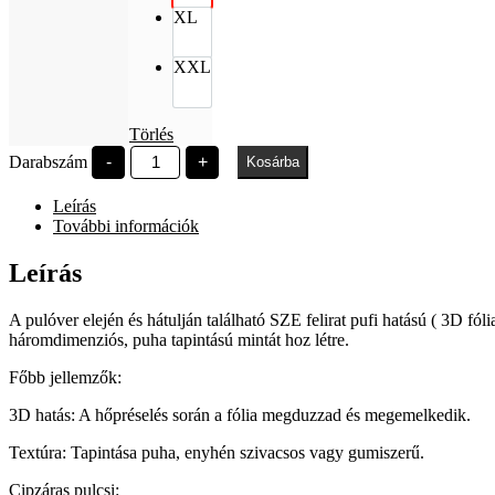
XL
XXL
Törlés
SZE
Darabszám
-
+
Kosárba
Polaroid
pufi
Leírás
felirat
fekete
További információk
cipzáras
mennyiség
Leírás
A pulóver elején és hátulján található SZE felirat pufi hatású ( 3D fóli
háromdimenziós, puha tapintású mintát hoz létre.
Főbb jellemzők:
3D hatás: A hőpréselés során a fólia megduzzad és megemelkedik.
Textúra: Tapintása puha, enyhén szivacsos vagy gumiszerű.
Cipzáras pulcsi: