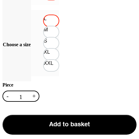
L
M
S
Choose a size
XL
XXL
Piece
SZE
-
+
Polaroid
pufi
felirat
Add to basket
fekete
cipzáras