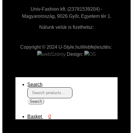
Univ-Fashion kft. (23781539204) -
Magyaroroszág, 9026 Győr, Egyetem tér 1.
Nálunk velük is fizethetsz:
Copyright © 2024 U-Style.hu
Webfejlesztés:
Design:
Search
Search
for:
Search
Basket
0