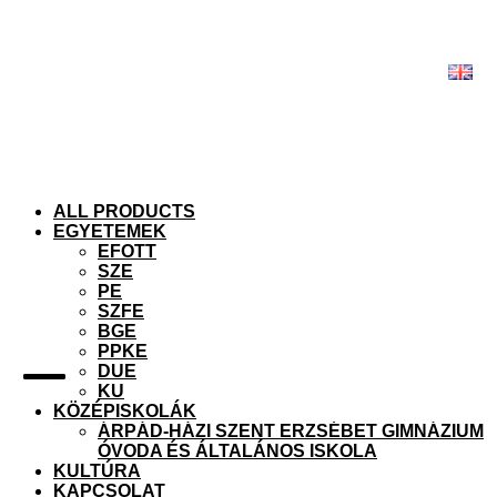
Skip
Skip
to
to
navigation
content
ALL PRODUCTS
EGYETEMEK
EFOTT
SZE
PE
SZFE
BGE
PPKE
DUE
KU
KÖZÉPISKOLÁK
ÁRPÁD-HÁZI SZENT ERZSÉBET GIMNÁZIUM
ÓVODA ÉS ÁLTALÁNOS ISKOLA
KULTÚRA
KAPCSOLAT