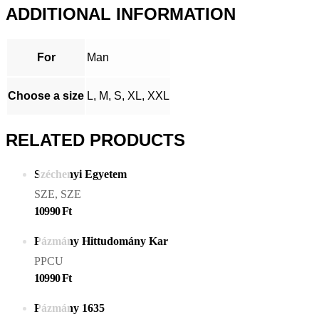
ADDITIONAL INFORMATION
quantity
For
Man
Choose a size
L, M, S, XL, XXL
RELATED PRODUCTS
Széchenyi Egyetem
SZE, SZE
10990
Ft
Pázmány Hittudomány Kar
PPCU
10990
Ft
Pázmány 1635