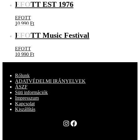
EFOTT EST 1976
EFOTT
10 990
Ft
EFOTT Music Festival
EFOTT
10 990
Ft
Rólunk
ADATVÉDELMI IRÁNYELVEK
ÁSZF
Süti információk
Impresszum
Kapcsolat
Kiszállítás
Instagram
Facebook