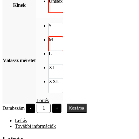
Unisex
Kinek
S
M
L
Válassz méretet
XL
XXL
Törlés
EFOTT
Darabszám
-
+
Kosárba
graffiti50
oversized
Leírás
póló
bézs
További információk
mennyiség