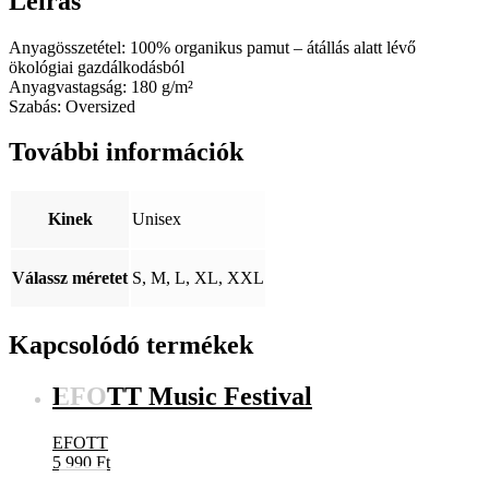
Leírás
Anyagösszetétel: 100% organikus pamut – átállás alatt lévő
ökológiai gazdálkodásból
Anyagvastagság: 180 g/m²
Szabás: Oversized
További információk
Kinek
Unisex
Válassz méretet
S, M, L, XL, XXL
Kapcsolódó termékek
EFOTT Music Festival
EFOTT
5 990
Ft