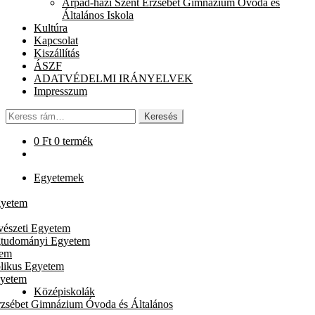
Árpád-házi Szent Erzsébet Gimnázium Óvoda és
chi
Általános Iskola
me
Kultúra
Kapcsolat
Kiszállítás
ÁSZF
ADATVÉDELMI IRÁNYELVEK
Impresszum
Keresés
Keresés
a
következőre:
0
Ft
0 termék
Egyetemek
gyetem
vészeti Egyetem
gtudományi Egyetem
tem
likus Egyetem
gyetem
Középiskolák
rzsébet Gimnázium Óvoda és Általános