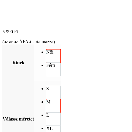
5 990
Ft
(az ár az ÁFA-t tartalmazza)
Női
Kinek
Férfi
S
M
L
Válassz méretet
XL