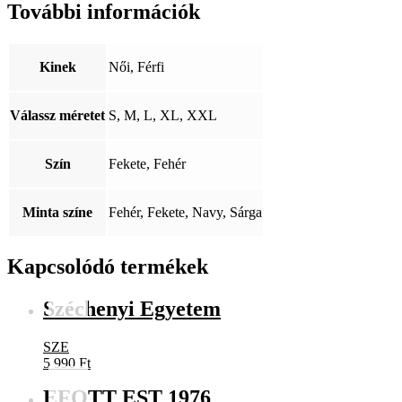
További információk
Kinek
Női, Férfi
Válassz méretet
S, M, L, XL, XXL
Szín
Fekete, Fehér
Minta színe
Fehér, Fekete, Navy, Sárga
Kapcsolódó termékek
Széchenyi Egyetem
SZE
5 990
Ft
EFOTT EST 1976