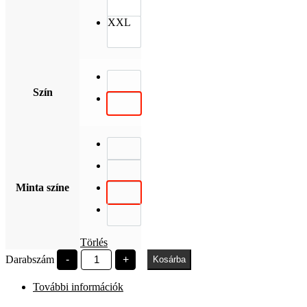
XXL
Szín
Minta színe
Törlés
Kodolányi
Darabszám
-
+
Kosárba
EST
1992
További információk
mennyiség