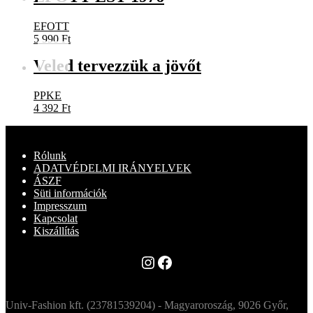
EFOTT
5 990
Ft
Veled tervezzük a jövőt
PPKE
4 392
Ft
Rólunk
ADATVÉDELMI IRÁNYELVEK
ÁSZF
Süti információk
Impresszum
Kapcsolat
Kiszállítás
Instagram
Facebook
Univ-Fashion kft. (23781539204) - Magyaroroszág, 9026 Győr,