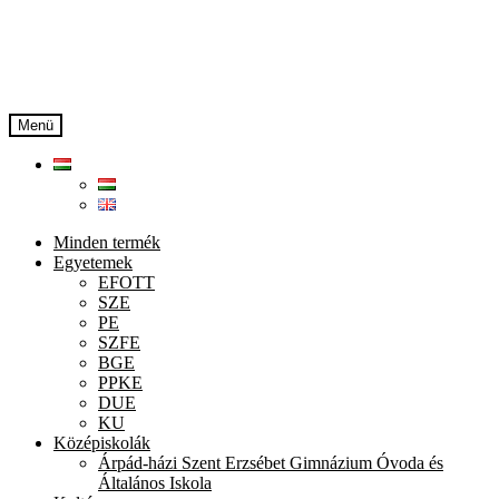
Ugrás
Kilépés
a
a
navigációhoz
tartalomba
Menü
Minden termék
Egyetemek
EFOTT
SZE
PE
SZFE
BGE
PPKE
DUE
KU
Középiskolák
Árpád-házi Szent Erzsébet Gimnázium Óvoda és
Általános Iskola