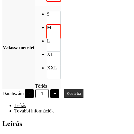
S
M
L
Válassz méretet
XL
XXL
Törlés
SZE
Darabszám
-
+
Kosárba
Polaroid
pufi
Leírás
felirat
fehér
További információk
oversized
póló
Leírás
mennyiség