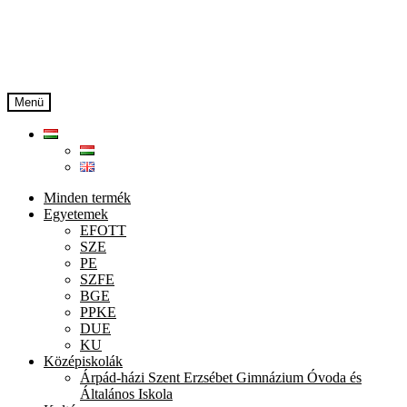
Ugrás
Kilépés
a
a
navigációhoz
tartalomba
Menü
Minden termék
Egyetemek
EFOTT
SZE
PE
SZFE
BGE
PPKE
DUE
KU
Középiskolák
Árpád-házi Szent Erzsébet Gimnázium Óvoda és
Általános Iskola