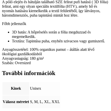
A póló elején és hátulján található SZE felirat pufi hatású ( 3D fólia)
felirat, ami egy olyan speciális textilfólia (HTV), amely hő és
nyomás hatására kiemelkedik a textil felületéből, így látványos,
háromdimenziós, puha tapintású mintát hoz létre.
Főbb jellemzők
3D hatás
: A hőpréselés során a fólia megduzzad és
megemelkedik.
Textúra
: Tapintása puha, enyhén szivacsos vagy gumiszerű.
Anyagösszetétel: 100% organikus pamut – átállás alatt lévő
ökológiai gazdálkodásból
Anyagvastagság: 180 g/m²
Szabás: Oversized
További információk
Kinek
Unisex
Válassz méretet
S, M, L, XL, XXL