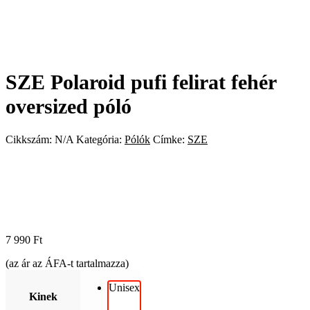
SZE Polaroid pufi felirat fehér
oversized póló
Cikkszám:
N/A
Kategória:
Pólók
Címke:
SZE
7 990
Ft
(az ár az ÁFA-t tartalmazza)
Unisex
Kinek