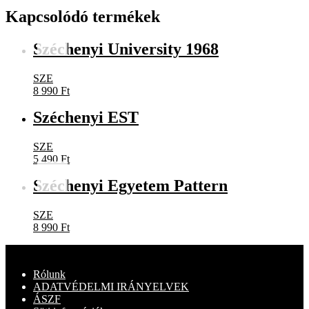
Kapcsolódó termékek
Széchenyi University 1968
SZE
8 990
Ft
Széchenyi EST
SZE
5 490
Ft
Széchenyi Egyetem Pattern
SZE
8 990
Ft
Rólunk
ADATVÉDELMI IRÁNYELVEK
ÁSZF