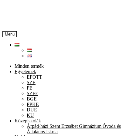
Ugrás
Kilépés
a
a
navigációhoz
tartalomba
Menü
Minden termék
Egyetemek
EFOTT
SZE
PE
SZFE
BGE
PPKE
DUE
KU
Középiskolák
Árpád-házi Szent Erzsébet Gimnázium Óvoda és
Általános Iskola