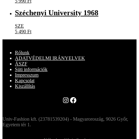
5 990
Ft
Széchenyi University 1968
SZE
5 490
Ft
Rólunk
ADATVÉDELMI IRÁNYELVEK
ÁSZF
Süti információk
Impresszum
Kapcsolat
Kiszállítás
Instagram
Facebook
Univ-Fashion kft. (23781539204) - Magyaroroszág, 9026 Győr,
Egyetem tér 1.