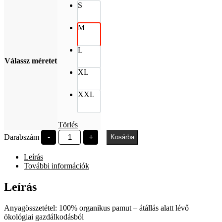
S
M
L
Válassz méretet
XL
XXL
Törlés
Széchenyi
Darabszám
-
+
Kosárba
University
1968
Leírás
bézs
oversized
További információk
póló
mennyiség
Leírás
Anyagösszetétel: 100% organikus pamut – átállás alatt lévő
ökológiai gazdálkodásból